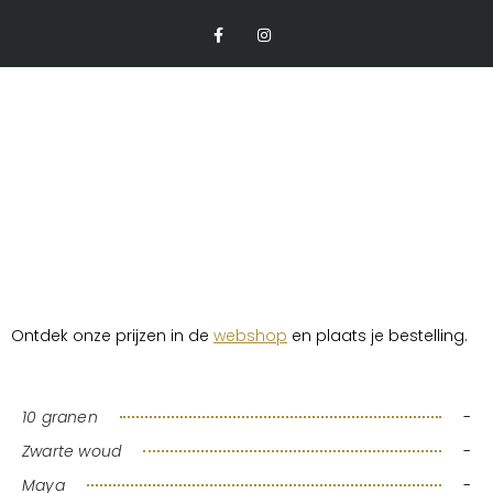
Ga
F
I
A
N
Naar
C
S
E
T
De
B
A
O
G
O
R
Inhoud
K
A
-
M
F
Ontdek onze prijzen in de
webshop
en plaats je bestelling.
10 granen
-
Zwarte woud
-
Maya
-