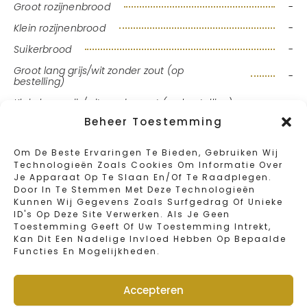
Groot rozijnenbrood
-
Klein rozijnenbrood
-
Suikerbrood
-
Groot lang grijs/wit zonder zout (op
-
bestelling)
Klein lang grijs/wit zonder zout (op bestelling)
-
Beheer Toestemming
Brioche (weekend)
-
Sandwich
-
Om De Beste Ervaringen Te Bieden, Gebruiken Wij
Technologieën Zoals Cookies Om Informatie Over
Pistolet
-
Je Apparaat Op Te Slaan En/of Te Raadplegen.
Pistolet op steen gebakken (weekend)
-
Door In Te Stemmen Met Deze Technologieën
Kunnen Wij Gegevens Zoals Surfgedrag Of Unieke
Pistolet met zuurdesem (weekend)
-
ID's Op Deze Site Verwerken. Als Je Geen
Toestemming Geeft Of Uw Toestemming Intrekt,
Pistolet zwarte woud (weekend)
-
Kan Dit Een Nadelige Invloed Hebben Op Bepaalde
Stokbrood
-
Functies En Mogelijkheden.
Fransbrood
-
Accepteren
Stokbrood op oude wijze
-