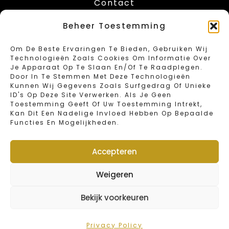
Contact
Leuvenstesteenweg 416
Beheer Toestemming
B-1030 Schaarbeek – Brussels
Tel: 02/734.18.67
Om De Beste Ervaringen Te Bieden, Gebruiken Wij
Fax: 02/734.46.40
Technologieën Zoals Cookies Om Informatie Over
Email: info@sweetbakeryvandender.com
Je Apparaat Op Te Slaan En/of Te Raadplegen.
Door In Te Stemmen Met Deze Technologieën
Kunnen Wij Gegevens Zoals Surfgedrag Of Unieke
Opening Hours
ID's Op Deze Site Verwerken. Als Je Geen
Toestemming Geeft Of Uw Toestemming Intrekt,
Kan Dit Een Nadelige Invloed Hebben Op Bepaalde
Monday : Closed
Functies En Mogelijkheden.
Tuesday – Friday : 6:00 – 19:00
Saturday : 6:00 – 16:00
Sunday en public holidays : 6:00 – 15:00
Accepteren
Annual closing days : january 1st and 2nd
Weigeren
Webshop
Bekijk voorkeuren
© 2022 Van Dender by Sweet Bakery | Designed by
FOMIT
Solutions BV
Privacy Policy