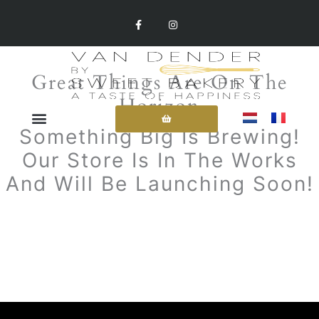
Skip
F
I
A
N
To
C
S
E
T
Content
B
A
O
G
O
R
Great Things Are On The
K
A
-
M
Horizon
F
Something Big Is Brewing!
Our Store Is In The Works
And Will Be Launching Soon!