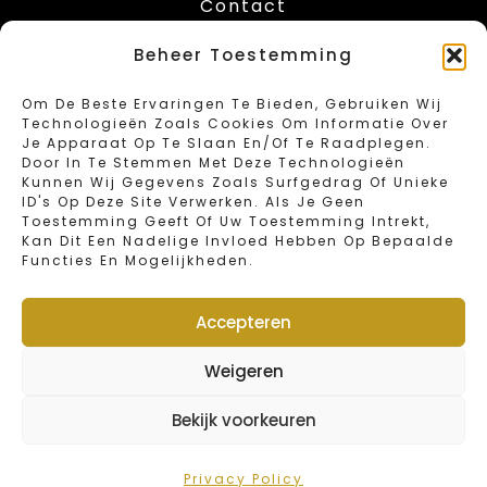
Contact
Leuvenstesteenweg 416
Beheer Toestemming
B-1030 Schaarbeek – Brussels
Tel: 02/734.18.67
Om De Beste Ervaringen Te Bieden, Gebruiken Wij
Fax: 02/734.46.40
Technologieën Zoals Cookies Om Informatie Over
Email: info@sweetbakeryvandender.com
Je Apparaat Op Te Slaan En/of Te Raadplegen.
Door In Te Stemmen Met Deze Technologieën
Kunnen Wij Gegevens Zoals Surfgedrag Of Unieke
Opening Hours
ID's Op Deze Site Verwerken. Als Je Geen
Toestemming Geeft Of Uw Toestemming Intrekt,
Kan Dit Een Nadelige Invloed Hebben Op Bepaalde
Monday : Closed
Functies En Mogelijkheden.
Tuesday – Friday : 6:00 – 19:00
Saturday : 6:00 – 16:00
Sunday en public holidays : 6:00 – 15:00
Accepteren
Annual closing days : january 1st and 2nd
Weigeren
Webshop
Bekijk voorkeuren
© 2022 Van Dender by Sweet Bakery | Designed by
FOMIT
Solutions BV
Privacy Policy