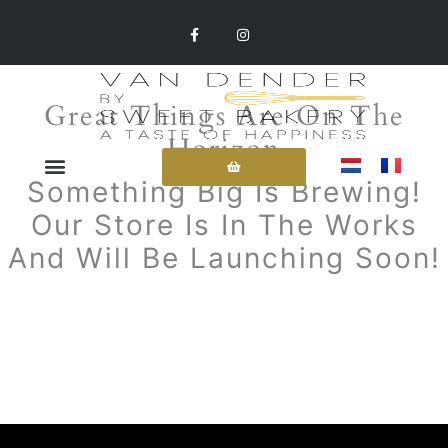
Skip
F
I
A
N
To
C
S
E
T
Content
B
A
O
G
O
R
Great Things Are On The
K
A
-
M
Horizon
F
Something Big Is Brewing!
Our Store Is In The Works
And Will Be Launching Soon!