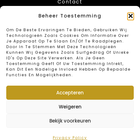
Contact
Leuvenstesteenweg 416
Beheer Toestemming
B-1030 Schaarbeek – Brussels
Tel: 02/734.18.67
Om De Beste Ervaringen Te Bieden, Gebruiken Wij
Fax: 02/734.46.40
Technologieën Zoals Cookies Om Informatie Over
Email: info@sweetbakeryvandender.com
Je Apparaat Op Te Slaan En/of Te Raadplegen.
Door In Te Stemmen Met Deze Technologieën
Kunnen Wij Gegevens Zoals Surfgedrag Of Unieke
Opening Hours
ID's Op Deze Site Verwerken. Als Je Geen
Toestemming Geeft Of Uw Toestemming Intrekt,
Kan Dit Een Nadelige Invloed Hebben Op Bepaalde
Monday : Closed
Functies En Mogelijkheden.
Tuesday – Friday : 6:00 – 19:00
Saturday : 6:00 – 16:00
Sunday en public holidays : 6:00 – 15:00
Accepteren
Annual closing days : january 1st and 2nd
Weigeren
Webshop
Bekijk voorkeuren
© 2022 Van Dender by Sweet Bakery | Designed by
FOMIT
Solutions BV
Privacy Policy