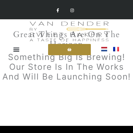
Skip
F
I
A
N
To
C
S
E
T
Content
B
A
O
G
O
R
Great Things Are On The
K
A
-
M
Horizon
F
Something Big Is Brewing!
Our Store Is In The Works
And Will Be Launching Soon!