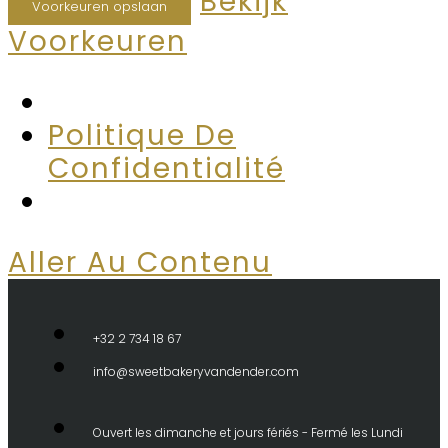
Bekijk
Voorkeuren opslaan
Voorkeuren
Politique De
Confidentialité
Aller Au Contenu
+32 2 734 18 67
info@sweetbakeryvandender.com
Ouvert les dimanche et jours fériés - Fermé les Lundi