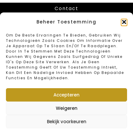
Contact
Chaussée de Louvain 416
Beheer Toestemming
B-1030 Schaerbeek – Bruxelles
Tel: 02/734.18.67
Om De Beste Ervaringen Te Bieden, Gebruiken Wij
Fax: 02/734.46.40
Technologieën Zoals Cookies Om Informatie Over
Email: info@sweetbakeryvandender.com
Je Apparaat Op Te Slaan En/of Te Raadplegen.
Door In Te Stemmen Met Deze Technologieën
Kunnen Wij Gegevens Zoals Surfgedrag Of Unieke
Heures D 'ouverture
ID's Op Deze Site Verwerken. Als Je Geen
Toestemming Geeft Of Uw Toestemming Intrekt,
Kan Dit Een Nadelige Invloed Hebben Op Bepaalde
Lundi : Fermé
Functies En Mogelijkheden.
Mardi – Vendredi : 6:00 – 19:00
Samedi : 6:00 – 16:00
Dimanche et jours fériés : 6:00 – 15:00
Accepteren
Jour de fermeture annuelle : 1 et 2 janvier
Weigeren
Webshop
Bekijk voorkeuren
© 2022 Van Dender by Sweet Bakery | Designed by
FOMIT