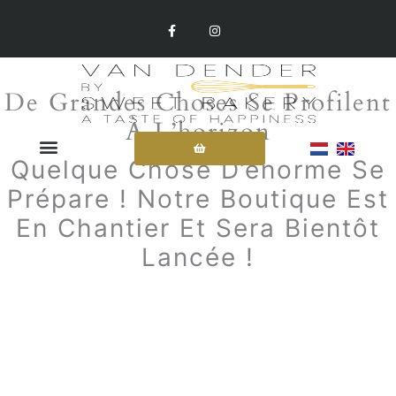
Aller
F
I
A
N
Au
C
S
E
T
Contenu
B
A
O
G
O
R
De Grandes Choses Se Profilent
K
A
-
M
À L’horizon
F
Quelque Chose D’énorme Se
Prépare ! Notre Boutique Est
En Chantier Et Sera Bientôt
Lancée !