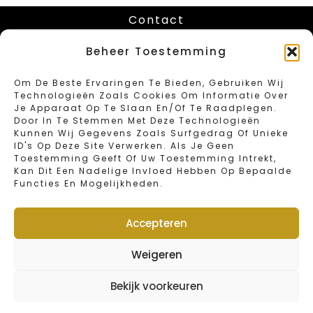
Contact
Chaussée de Louvain 416
Beheer Toestemming
B-1030 Schaerbeek – Bruxelles
Tel: 02/734.18.67
Om De Beste Ervaringen Te Bieden, Gebruiken Wij
Fax: 02/734.46.40
Technologieën Zoals Cookies Om Informatie Over
Email: info@sweetbakeryvandender.com
Je Apparaat Op Te Slaan En/of Te Raadplegen.
Door In Te Stemmen Met Deze Technologieën
Kunnen Wij Gegevens Zoals Surfgedrag Of Unieke
Heures D 'ouverture
ID's Op Deze Site Verwerken. Als Je Geen
Toestemming Geeft Of Uw Toestemming Intrekt,
Kan Dit Een Nadelige Invloed Hebben Op Bepaalde
Lundi : Fermé
Functies En Mogelijkheden.
Mardi – Vendredi : 6:00 – 19:00
Samedi : 6:00 – 16:00
Dimanche et jours fériés : 6:00 – 15:00
Accepteren
Jour de fermeture annuelle : 1 et 2 janvier
Weigeren
Webshop
Bekijk voorkeuren
© 2022 Van Dender by Sweet Bakery | Designed by
FOMIT