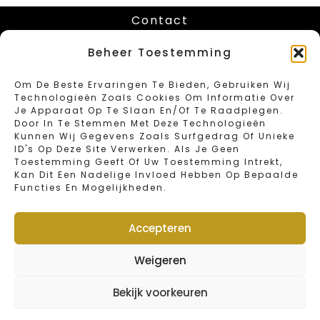
Contact
Chaussée de Louvain 416
Beheer Toestemming
B-1030 Schaerbeek – Bruxelles
Tel: 02/734.18.67
Om De Beste Ervaringen Te Bieden, Gebruiken Wij
Fax: 02/734.46.40
Technologieën Zoals Cookies Om Informatie Over
Email: info@sweetbakeryvandender.com
Je Apparaat Op Te Slaan En/of Te Raadplegen.
Door In Te Stemmen Met Deze Technologieën
Kunnen Wij Gegevens Zoals Surfgedrag Of Unieke
Heures D 'ouverture
ID's Op Deze Site Verwerken. Als Je Geen
Toestemming Geeft Of Uw Toestemming Intrekt,
Kan Dit Een Nadelige Invloed Hebben Op Bepaalde
Lundi : Fermé
Functies En Mogelijkheden.
Mardi – Vendredi : 6:00 – 19:00
Samedi : 6:00 – 16:00
Dimanche et jours fériés : 6:00 – 15:00
Accepteren
Jour de fermeture annuelle : 1 et 2 janvier
Weigeren
Webshop
Bekijk voorkeuren
© 2022 Van Dender by Sweet Bakery | Designed by
FOMIT