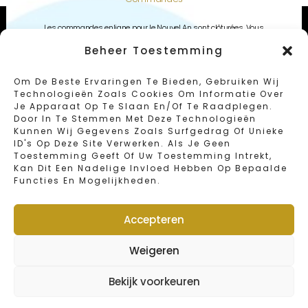
Contact
Les commandes enligne pour le Nouvel An sont clôturées. Vous
pouvez toujours découvrir et acheter notre créations pour le Nouvel
Chaussée de Louvain 416
Beheer Toestemming
B-1030 Schaerbeek – Bruxelles
An dans notre magasin à Schaerbeek.
Tel: 02/734.18.67
Om De Beste Ervaringen Te Bieden, Gebruiken Wij
Fax: 02/734.46.40
Technologieën Zoals Cookies Om Informatie Over
Email: info@sweetbakeryvandender.com
Je Apparaat Op Te Slaan En/of Te Raadplegen.
Door In Te Stemmen Met Deze Technologieën
Meilleurs voeux et bonne année.
Kunnen Wij Gegevens Zoals Surfgedrag Of Unieke
Heures D 'ouverture
ID's Op Deze Site Verwerken. Als Je Geen
Toestemming Geeft Of Uw Toestemming Intrekt,
Kan Dit Een Nadelige Invloed Hebben Op Bepaalde
Lundi : Fermé
Equipe de Sweet Bakery.
Functies En Mogelijkheden.
Mardi – Vendredi : 6:00 – 19:00
Samedi : 6:00 – 16:00
Dimanche et jours fériés : 6:00 – 15:00
Accepteren
Jour de fermeture annuelle : 1 et 2 janvier
Weigeren
Webshop
Bekijk voorkeuren
© 2022 Van Dender by Sweet Bakery | Designed by
FOMIT