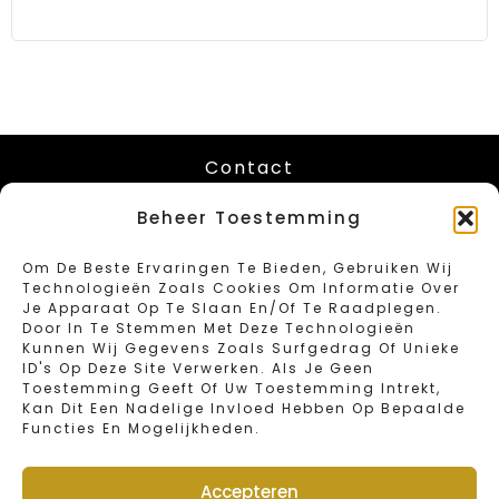
Contact
Leuvenstesteenweg 416
Beheer Toestemming
B-1030 Schaarbeek – Brussels
Tel: 02/734.18.67
Om De Beste Ervaringen Te Bieden, Gebruiken Wij
Fax: 02/734.46.40
Technologieën Zoals Cookies Om Informatie Over
Email: info@sweetbakeryvandender.com
Je Apparaat Op Te Slaan En/of Te Raadplegen.
Door In Te Stemmen Met Deze Technologieën
Kunnen Wij Gegevens Zoals Surfgedrag Of Unieke
Opening Hours
ID's Op Deze Site Verwerken. Als Je Geen
Toestemming Geeft Of Uw Toestemming Intrekt,
Kan Dit Een Nadelige Invloed Hebben Op Bepaalde
Monday : Closed
Functies En Mogelijkheden.
Tuesday – Friday : 6:00 – 19:00
Saturday : 6:00 – 16:00
Sunday en public holidays : 6:00 – 15:00
Accepteren
Annual closing days : january 1st and 2nd