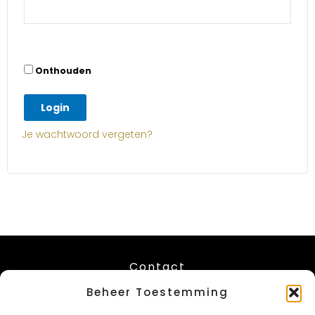
Onthouden
Login
Je wachtwoord vergeten?
Contact
Beheer Toestemming
Leuvenstesteenweg 416
B-1030 Schaarbeek – Brussel